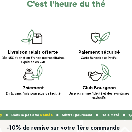
C'est l'heure du thé
Livraison relais offerte
Paiement sécurisé
Dès 45€ d’achat en France métropolitaine.
Carte Bancaire et PayPal
Expédiée en 24h
Paiement
Club Bourgeon
En 3x sans frais pour plus de facilité
Un programme fidélité et des avantages
exclusifs
y
Dans la peau de
Roméo
Mistral gourmand
Hola maté
1,2
-10% de remise sur votre 1ère commande