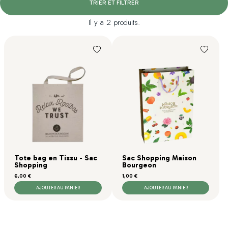
TRIER ET FILTRER
Il y a 2 produits.
Tote bag en Tissu - Sac
Sac Shopping Maison
Shopping
Bourgeon
Prix
Prix
6,00 €
1,00 €
AJOUTER AU PANIER
AJOUTER AU PANIER