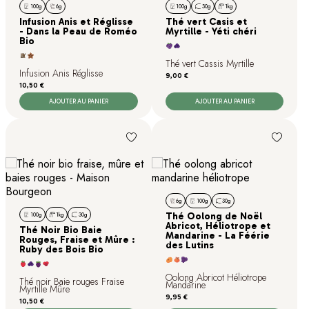
100g
6g
100g
30g
1kg
Infusion Anis et Réglisse
Thé vert Casis et
- Dans la Peau de Roméo
Myrtille - Yéti chéri
Bio
Thé vert Cassis Myrtille
Infusion Anis Réglisse
Prix
9,00 €
Prix
10,50 €
AJOUTER AU PANIER
AJOUTER AU PANIER
6g
100g
30g
100g
1kg
30g
Thé Oolong de Noël
Abricot, Héliotrope et
Thé Noir Bio Baie
Mandarine - La Féérie
Rouges, Fraise et Mûre :
des Lutins
Ruby des Bois Bio
Oolong Abricot Héliotrope
Thé noir Baie rouges Fraise
Mandarine
Myrtille Mûre
Prix
9,95 €
Prix
10,50 €