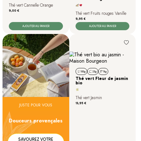
Thé vert Cannelle Orange
Prix
9,00 €
Thé vert Fruits rouges Vanille
Prix
9,95 €
AJOUTER AU PANIER
AJOUTER AU PANIER
100g
25g
1kg
Thé vert Fleur de jasmin
bio
Thé vert Jasmin
Prix
13,95 €
JUSTE POUR VOUS
Douceurs provençales
SAVOUREZ VOTRE