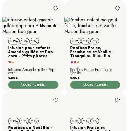
100g
40g
1kg
100g
1kg
6g
Infusion pour enfants
Rooïbos Fraise,
Amande grillée et Pop
Framboise et Vanille -
corn - P'tits pirates
Tranquilou Bilou Bio
Infusion Amande grillée Pop
Rooïbos Fraise Framboise
corn
Vanille
Prix
Prix
9,00 €
9,95 €
AJOUTER AU PANIER
AJOUTER AU PANIER
100g
35g
1kg
100g
1kg
6g
Rooïbos de Noël Bio -
Infusion Fraise et