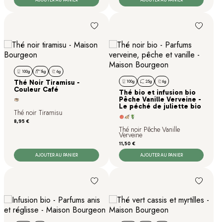
AJOUTER AU PANIER
AJOUTER AU PANIER
100g
1kg
6g
Thé Noir Tiramisu -
100g
25g
6g
Couleur Café
Thé bio et infusion bio
Pêche Vanille Verveine -
Le péché de juliette bio
Thé noir Tiramisu
Prix
8,95 €
Thé noir Pêche Vanille
Verveine
Prix
11,50 €
AJOUTER AU PANIER
AJOUTER AU PANIER