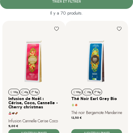
TRIER ET FILTRER
Il y a 70 produits.
100g
40g
1kg
100g
25g
1kg
Infusion de Noël :
Thé Noir Earl Grey Bio
Cérise, Coco, Cannelle -
Cherry christmas
Thé noir Bergamote Mandarine
Prix
12,50 €
Infusion Cannelle Cerise Coco
Prix
9,00 €