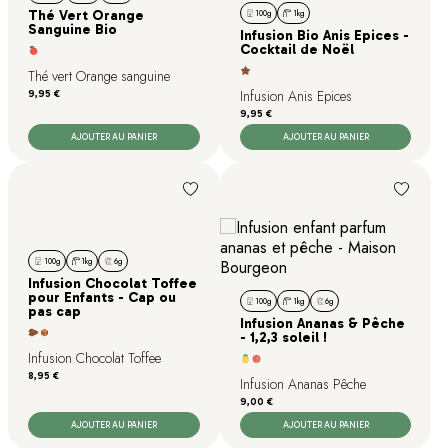
Thé Vert Orange
100g
1kg
Sanguine Bio
Infusion Bio Anis Epices -
Cocktail de Noël
Thé vert Orange sanguine
Infusion Anis Epices
Prix
9,95 €
Prix
9,95 €
AJOUTER AU PANIER
AJOUTER AU PANIER
100g
1kg
6g
Infusion Chocolat Toffee
pour Enfants - Cap ou
100g
1kg
6g
pas cap
Infusion Ananas & Pêche
- 1,2,3 soleil !
Infusion Chocolat Toffee
Prix
8,95 €
Infusion Ananas Pêche
Prix
9,00 €
AJOUTER AU PANIER
AJOUTER AU PANIER