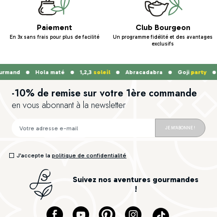
Paiement
Club Bourgeon
En 3x sans frais pour plus de facilité
Un programme fidélité et des avantages
exclusifs
mand
Hola maté
1,2,3
soleil
Abracadabra
Goji
party
D
-10% de remise sur votre 1ère commande
en vous abonnant à la newsletter
JE M'ABONNE !
J’accepte la
politique de confidentialité
Suivez nos aventures gourmandes
!