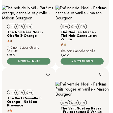
100g
1kg
6g
100g
25g
1kg
Thé Noir Père Noël -
Thé Noël en Alsace -
Girofle & Orange
Thé Noir Cannelle et
Vanille
Thé noir Epices Girofle
Orange
Thé noir Cannelle Vanille
Prix
8,95 €
Prix
9,00 €
AJOUTER AU PANIER
AJOUTER AU PANIER
100g
1kg
30g
Thé Vert Cannelle &
Orange - Noël en
100g
20g
1kg
Provence
Thé Vert Noël en Rêves
- Fruits rouges & Vanille