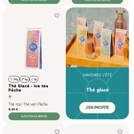
AJOUTER AU PANIER
AJOUTER AU PANIER
SAVOUREZ L'ÉTÉ
100g
1kg
6g
Thé Glacé - Ice tea
Thé glacé
Pêche
Thé noir Thé vert Pêche
J'EN PROFITE
Prix
9,95 €
AJOUTER AU PANIER