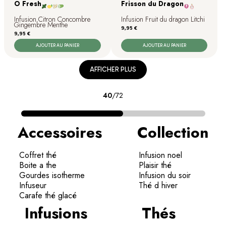
O Fresh
Frisson du Dragon
Infusion Citron Concombre
Infusion Fruit du dragon Litchi
Gingembre Menthe
Prix
9,95 €
Prix
9,95 €
AJOUTER AU PANIER
AJOUTER AU PANIER
AFFICHER PLUS
40
/
72
Accessoires
Collection
Coffret thé
Infusion noel
Boite a the
Plaisir thé
Gourdes isotherme
Infusion du soir
Infuseur
Thé d hiver
Carafe thé glacé
Infusions
Thés