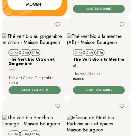
MOMENT
AJOUTER AU PANIER
100g
25g
1kg
100g
25g
1kg
Thé Vert Bio Citron et
Thé Vert Bio à la Menthe
Gingembre
Thé vert Menthe
Thé vert Citron Gingembre
Prix
10,95 €
Prix
9,95 €
AJOUTER AU PANIER
AJOUTER AU PANIER
100g
25g
1kg