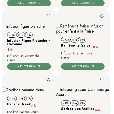
AJOUTER AU PANIER
AJOUTER AU PANIER
100g
1kg
6g
100g
6g
1kg
Infusion Figue Pistache -
Cézanne
Ramène ta fraise !
Infusion Crème Fraise
Infusion Figue Pistache
Prix
8,95 €
Prix
8,95 €
AJOUTER AU PANIER
AJOUTER AU PANIER
100g
6g
1kg
100g
6g
1kg
Banana Break
Sorbet des Antilles
Rooïbos Banane Rhum