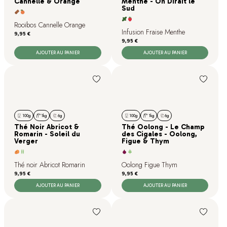
Cannelle & Orange
Menthe - On Dirait le
Sud
Rooïbos Cannelle Orange
Infusion Fraise Menthe
Prix
9,95 €
Prix
9,95 €
AJOUTER AU PANIER
AJOUTER AU PANIER
100g
1kg
6g
100g
1kg
6g
Thé Noir Abricot &
Thé Oolong - Le Champ
Romarin - Soleil du
des Cigales - Oolong,
Verger
Figue & Thym
Thé noir Abricot Romarin
Oolong Figue Thym
Prix
Prix
9,95 €
9,95 €
AJOUTER AU PANIER
AJOUTER AU PANIER