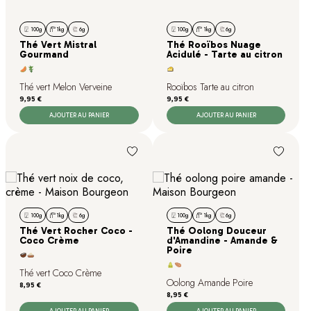
100g
1kg
6g
100g
1kg
6g
Thé Vert Mistral
Thé Rooïbos Nuage
Gourmand
Acidulé - Tarte au citron
Thé vert Melon Verveine
Rooïbos Tarte au citron
Prix
Prix
9,95 €
9,95 €
AJOUTER AU PANIER
AJOUTER AU PANIER
100g
1kg
6g
100g
1kg
6g
Thé Vert Rocher Coco -
Thé Oolong Douceur
Coco Crème
d'Amandine - Amande &
Poire
Thé vert Coco Crème
Oolong Amande Poire
Prix
8,95 €
Prix
8,95 €