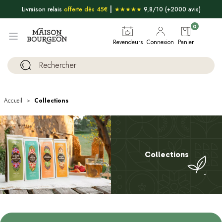
|
Livraison relais
offerte dès 45€
★★★★★
9,8/10 (+2000 avis)
0
Revendeurs
Connexion
Panier
Accueil
Collections
Collections