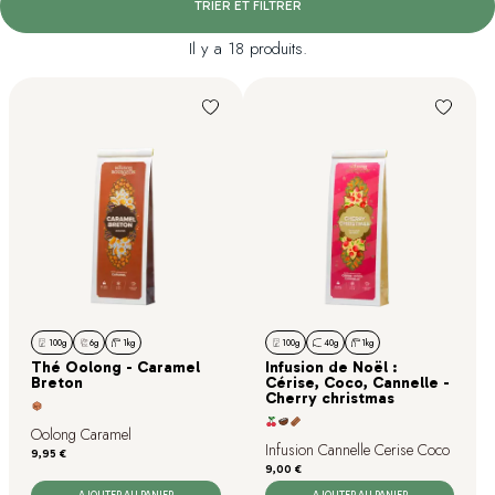
TRIER ET FILTRER
Il y a 18 produits.
100g
6g
1kg
100g
40g
1kg
Thé Oolong - Caramel
Infusion de Noël :
Breton
Cérise, Coco, Cannelle -
Cherry christmas
Oolong Caramel
Infusion Cannelle Cerise Coco
Prix
9,95 €
Prix
9,00 €