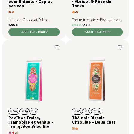
pour Enfants - Cap ou
- Abricot & Fève de
pas cap
Tonka
Infusion Chocolat Toffee
Thé noir Abricot Fève de tonka
Prix
Prix de base
Prix
8,95 €
8,95 €
7,16 €
AJOUTER AU PANIER
AJOUTER AU PANIER
100g
1kg
6g
100g
6g
1kg
Rooïbos Fraise,
Thé noir Biscuit
Framboise et Vanille -
Citrouille - Bella chaï
Tranquilou Bilou Bio