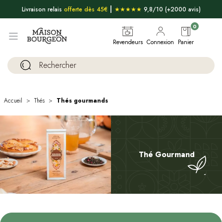
|
Livraison relais
offerte dès 45€
★★★★★
9,8/10 (+2000 avis)
0
Revendeurs
Connexion
Panier
Accueil
Thés
Thés gourmands
Thé Gourmand