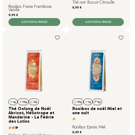
Thé noir Biscuit Citrouille
Rooïbos Fraise Framboise
Prix
8,95 €
Vanille
Prix
9,95 €
AJOUTER AU PANIER
AJOUTER AU PANIER
6g
100g
30g
100g
6g
1kg
Thé Oolong de Noël
Rooibos de noël Miel et
Abricot, Héliotrope et
une nuit
Mandarine - La Féérie
des Lutins
Rooïbos Epices Miel
Prix
8,95 €