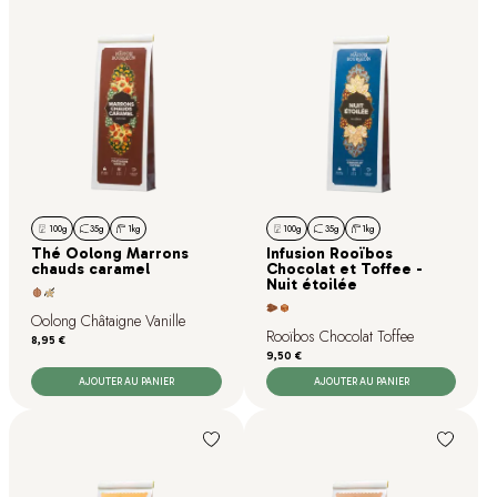
100g
35g
1kg
100g
35g
1kg
Thé Oolong Marrons
Infusion Rooïbos
chauds caramel
Chocolat et Toffee -
Nuit étoilée
Oolong Châtaigne Vanille
Rooïbos Chocolat Toffee
Prix
8,95 €
Prix
9,50 €
AJOUTER AU PANIER
AJOUTER AU PANIER