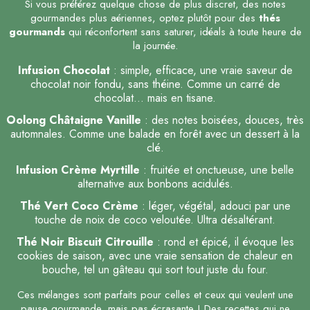
Si vous préférez quelque chose de plus discret, des notes
gourmandes plus aériennes, optez plutôt pour des
thés
gourmands
qui réconfortent sans saturer, idéals à toute heure de
la journée.
Infusion Chocolat
: simple, efficace, une vraie saveur de
chocolat noir fondu, sans théine. Comme un carré de
chocolat… mais en tisane.
Oolong Châtaigne Vanille
: des notes boisées, douces, très
automnales. Comme une balade en forêt avec un dessert à la
clé.
Infusion Crème Myrtille
: fruitée et onctueuse, une belle
alternative aux bonbons acidulés.
Thé Vert Coco Crème
: léger, végétal, adouci par une
touche de noix de coco veloutée. Ultra désaltérant.
Thé Noir Biscuit Citrouille
: rond et épicé, il évoque les
cookies de saison, avec une vraie sensation de chaleur en
bouche, tel un gâteau qui sort tout juste du four.
Ces mélanges sont parfaits pour celles et ceux qui veulent une
pause gourmande, mais pas écrasante ! Des recettes qui ne