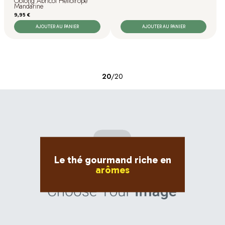
Oolong Abricot Héliotrope
Mandarine
Prix
9,95 €
AJOUTER AU PANIER
AJOUTER AU PANIER
20
/
20
Le thé gourmand riche en
arômes