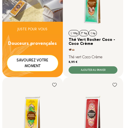
JUSTE POUR VOUS
100g
1kg
6g
Thé Vert Rocher Coco -
Douceurs provençales
Coco Crème
Thé vert Coco Crème
SAVOUREZ VOTRE
Prix
8,95 €
MOMENT
AJOUTER AU PANIER