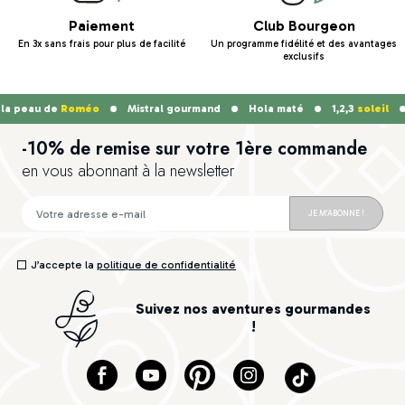
Paiement
Club Bourgeon
En 3x sans frais pour plus de facilité
Un programme fidélité et des avantages
exclusifs
peau de
Roméo
Mistral gourmand
Hola maté
1,2,3
soleil
A
-10% de remise sur votre 1ère commande
en vous abonnant à la newsletter
JE M'ABONNE !
J’accepte la
politique de confidentialité
Suivez nos aventures gourmandes
!