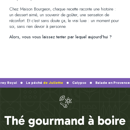
Chez Maison Bourgeon, chaque recette raconte une histoire :
un dessert aimé, un souvenir de goûter, une sensation de
réconfort. Et c’est sans doute ça, le vrai luxe : un moment pour
soi, sans rien devoir à personne.
Alors, vous vous laissez tenter par lequel aujourd’hui ?
oyal
Le péché
de Juliette
Calypso
Balade en Provence
Thé gourmand à boire