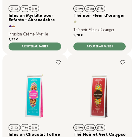
100g
1kg
6g
100g
25g
1kg
Infusion Myrtille pour
Thé noir Fleur d'oranger
Enfants - Abracadabra
Thé noir Fleur d'oranger
Infusion Crème Myrtille
Prix
9,70 €
Prix
8,95 €
AJOUTER AU PANIER
AJOUTER AU PANIER
100g
1kg
6g
100g
25g
1kg
Infusion Chocolat Toffee
Thé Noir et Vert Calypso