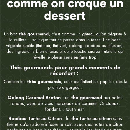
comme on croque un
dessert
Un bon
thé gourmand
, c’est comme un gâteau qu’on déguste à
la cuillère… sauf que tout se passe dans la tasse. Une base
végétale subtile (thé noir, thé vert, oolong, rooibos ou infusion),
des ingrédients bien choisis et cette touche sucrée naturelle qui
réveille le plaisir sans en faire trop.
Thés gourmands pour grands moments de
réconfort :
Direction les
thés gourmands
, ceux qui flattent les papilles dès la
première gorgée :
Oolong Caramel Breton
: un
thé gourmand
aux notes
rondes, avec de vrais morceaux de caramel. Onctueux,
fondant… tout y est.
Rooibos Tarte au Citron
: le
thé tarte au citron
sans
théine qu’on adore infuser le soir, avec des notes de citron