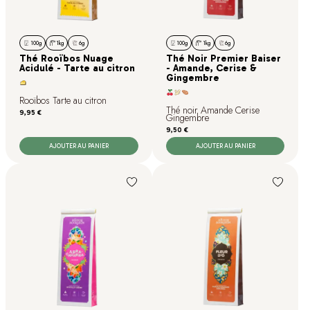
100g
1kg
6g
100g
1kg
6g
Thé Rooïbos Nuage
Thé Noir Premier Baiser
Acidulé - Tarte au citron
- Amande, Cerise &
Gingembre
Rooïbos Tarte au citron
Thé noir Amande Cerise
Prix
9,95 €
Gingembre
Prix
9,50 €
AJOUTER AU PANIER
AJOUTER AU PANIER