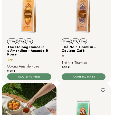
100g
1kg
6g
100g
1kg
6g
Thé Oolong Douceur
Thé Noir Tiramisu -
d'Amandine - Amande &
Couleur Café
Poire
Thé noir Tiramisu
Oolong Amande Poire
Prix
8,95 €
Prix
8,95 €
AJOUTER AU PANIER
AJOUTER AU PANIER