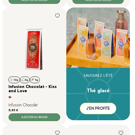
AJOUTER AU PANIER
AJOUTER AU PANIER
SAVOUREZ L'ÉTÉ
100g
30g
1kg
Infusion Chocolat - Kiss
Thé glacé
and Love
Infusion Chocolat
J'EN PROFITE
Prix
9,95 €
AJOUTER AU PANIER