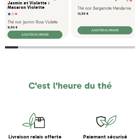
Jasmin et Violette :
Macaron Violette
Thé noir Bergamote Mandarine
Prix
12,50 €
Thé noir Jasmin Rose Violette
Prix
9,50 €
AJOUTER AU PANIER
AJOUTER AU PANIER
C'est l'heure du thé
Livraison relais offerte
Paiement sécurisé