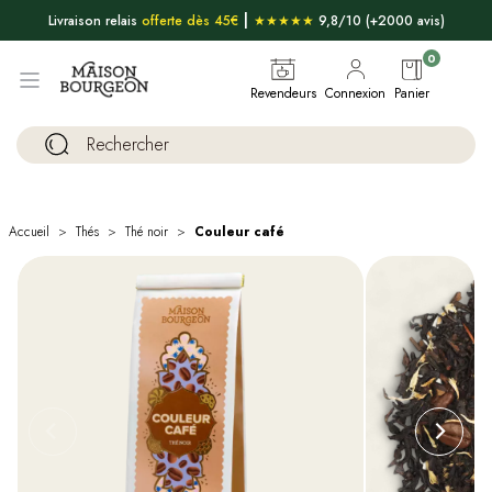
|
Livraison relais
offerte dès 45€
★★★★★
9,8/10 (+2000 avis)
0
Revendeurs
Connexion
Panier
Accueil
Thés
Thé noir
Couleur café