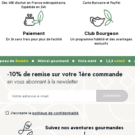
Dès 45€ d’achat en France métropolitaine.
Carte Bancaire et PayPal
Expédiée en 24h
Paiement
Club Bourgeon
En 3x sans frais pour plus de facilité
Un programme fidélité et des avantages
exclusifs
peau de
Roméo
Mistral gourmand
Hola maté
1,2,3
soleil
Ab
-10% de remise sur votre 1ère commande
en vous abonnant à la newsletter
JE M'ABONNE !
J’accepte la
politique de confidentialité
Suivez nos aventures gourmandes
!