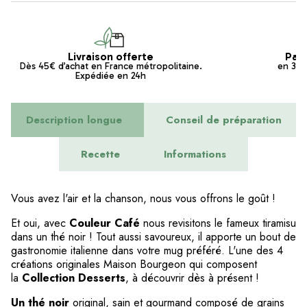
Livraison offerte
Pai
Dès 45€ d’achat en France métropolitaine.
en 3x s
Expédiée en 24h
Description longue
Conseil de préparation
Recette
Informations
Vous avez l'air et la chanson, nous vous offrons le goût !
Et oui, avec
Couleur Café
nous revisitons le fameux tiramisu
dans un thé noir ! Tout aussi savoureux, il apporte un bout de
gastronomie italienne dans votre mug préféré. L'une des 4
créations originales Maison Bourgeon qui composent
la
Collection Desserts
, à découvrir dès à présent !
Un thé noir
original
, sain et gourmand composé de grains