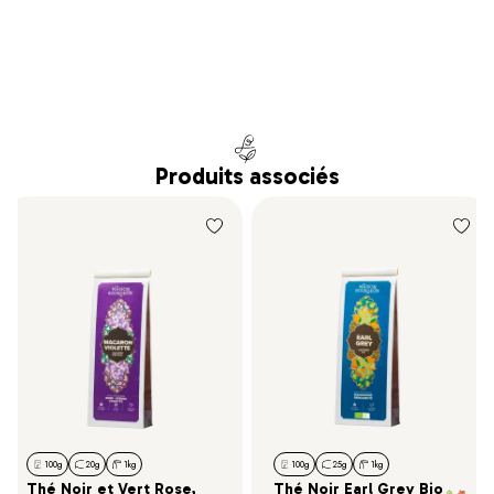
Produits associés
100g
20g
1kg
100g
25g
1kg
Thé Noir et Vert Rose,
Thé Noir Earl Grey Bio