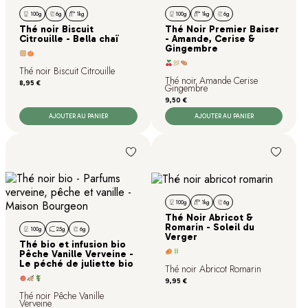
100g
6g
1kg
100g
1kg
6g
Thé noir Biscuit
Thé Noir Premier Baiser
Citrouille - Bella chaï
- Amande, Cerise &
Gingembre
Thé noir Biscuit Citrouille
Thé noir Amande Cerise
Prix
8,95 €
Gingembre
Prix
9,50 €
AJOUTER AU PANIER
AJOUTER AU PANIER
100g
1kg
6g
Thé Noir Abricot &
Romarin - Soleil du
100g
25g
6g
Verger
Thé bio et infusion bio
Pêche Vanille Verveine -
Le péché de juliette bio
Thé noir Abricot Romarin
Prix
9,95 €
Thé noir Pêche Vanille
Verveine