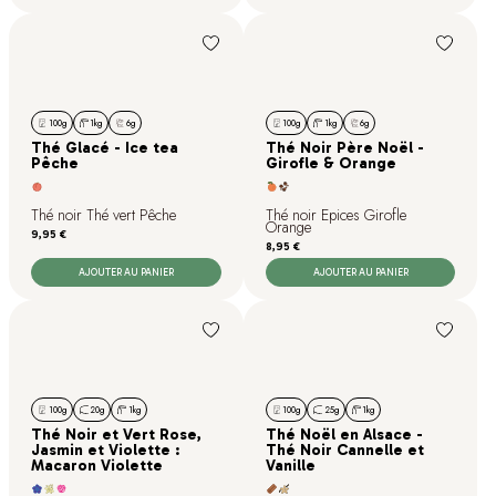
100g
1kg
6g
100g
1kg
6g
Thé Glacé - Ice tea
Thé Noir Père Noël -
Pêche
Girofle & Orange
Thé noir Thé vert Pêche
Thé noir Epices Girofle
Orange
Prix
9,95 €
Prix
8,95 €
AJOUTER AU PANIER
AJOUTER AU PANIER
100g
20g
1kg
100g
25g
1kg
Thé Noir et Vert Rose,
Thé Noël en Alsace -
Jasmin et Violette :
Thé Noir Cannelle et
Macaron Violette
Vanille