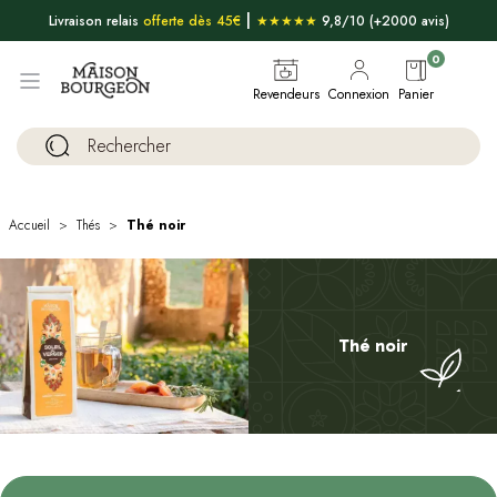
|
Livraison relais
offerte dès 45€
★★★★★
9,8/10 (+2000 avis)
0
Revendeurs
Connexion
Panier
Accueil
Thés
Thé noir
Thé noir