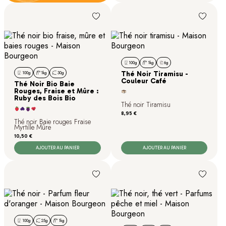
100g
1kg
6g
100g
1kg
30g
Thé Noir Tiramisu -
Couleur Café
Thé Noir Bio Baie
Rouges, Fraise et Mûre :
Ruby des Bois Bio
Thé noir Tiramisu
Prix
8,95 €
Thé noir Baie rouges Fraise
Myrtille Mûre
Prix
10,50 €
AJOUTER AU PANIER
AJOUTER AU PANIER
100g
25g
1kg