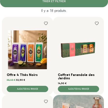
TRIER ET FILTRER
Il y a 18 produits.
Offre 4 Thés Noirs
Coffret Farandole des
Jardins
Prix de base
Prix
36,40 €
32,90 €
Prix
14,90 €
AJOUTER AU PANIER
AJOUTER AU PANIER