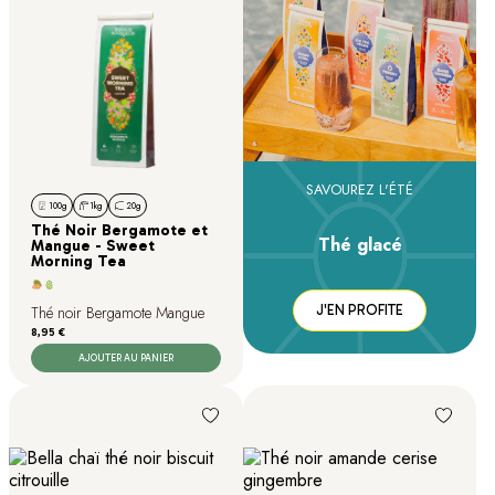
SAVOUREZ L'ÉTÉ
100g
1kg
20g
Thé Noir Bergamote et
Thé glacé
Mangue - Sweet
Morning Tea
J'EN PROFITE
Thé noir Bergamote Mangue
Prix
8,95 €
AJOUTER AU PANIER