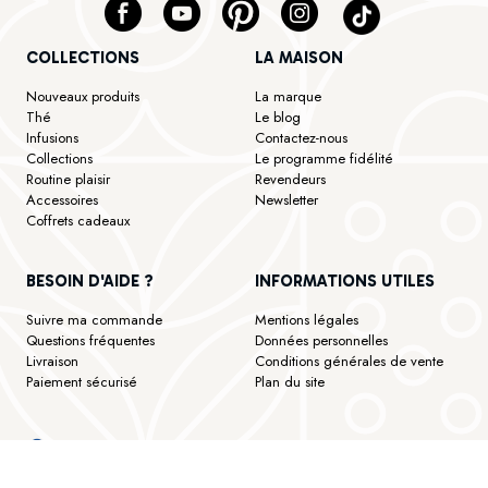
COLLECTIONS
LA MAISON
Nouveaux produits
La marque
Thé
Le blog
Infusions
Contactez-nous
Collections
Le programme fidélité
Routine plaisir
Revendeurs
Accessoires
Newsletter
Coffrets cadeaux
BESOIN D'AIDE ?
INFORMATIONS UTILES
Suivre ma commande
Mentions légales
Questions fréquentes
Données personnelles
Livraison
Conditions générales de vente
Paiement sécurisé
Plan du site
Marchand approuvé par la
Site protégé par reCAPTCHA.
Vie
Société des Avis Garantis,
privée
-
Termes