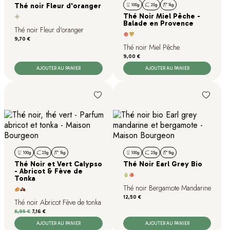
Thé noir Fleur d'oranger
100g
20g
1kg
Thé Noir Miel Pêche -
Balade en Provence
Thé noir Fleur d'oranger
Prix
9,70 €
Thé noir Miel Pêche
Prix
9,00 €
AJOUTER AU PANIER
AJOUTER AU PANIER
100g
25g
1kg
100g
25g
1kg
Thé Noir et Vert Calypso
Thé Noir Earl Grey Bio
- Abricot & Fève de
Tonka
Thé noir Bergamote Mandarine
Prix
12,50 €
Thé noir Abricot Fève de tonka
Prix de base
Prix
8,95 €
7,16 €
AJOUTER AU PANIER
AJOUTER AU PANIER