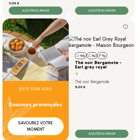
Prix
11,50 €
AJOUTER AU PANIER
AJOUTER AU PANIER
100g
30g
1kg
Thé noir Bergamote -
Earl grey royal
Thé noir Bergamote
Prix
9,00 €
JUSTE POUR VOUS
Douceurs provençales
SAVOUREZ VOTRE
MOMENT
AJOUTER AU PANIER