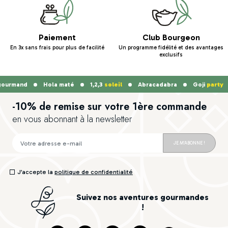
Paiement
Club Bourgeon
En 3x sans frais pour plus de facilité
Un programme fidélité et des avantages
exclusifs
urmand
Hola maté
1,2,3
soleil
Abracadabra
Goji
party
-10% de remise sur votre 1ère commande
en vous abonnant à la newsletter
JE M'ABONNE !
J’accepte la
politique de confidentialité
Suivez nos aventures gourmandes
!