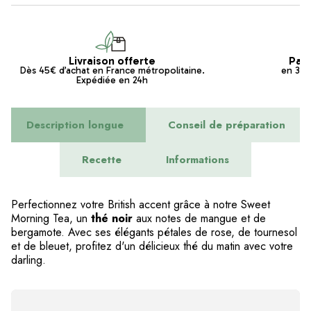
Livraison offerte
Pai
Dès 45€ d’achat en France métropolitaine.
en 3x s
Expédiée en 24h
Description longue
Conseil de préparation
Recette
Informations
Perfectionnez votre British accent grâce à notre Sweet
Morning Tea, un
thé noir
aux notes de mangue et de
bergamote. Avec ses élégants pétales de rose, de tournesol
et de bleuet, profitez d'un délicieux thé du matin avec votre
darling.