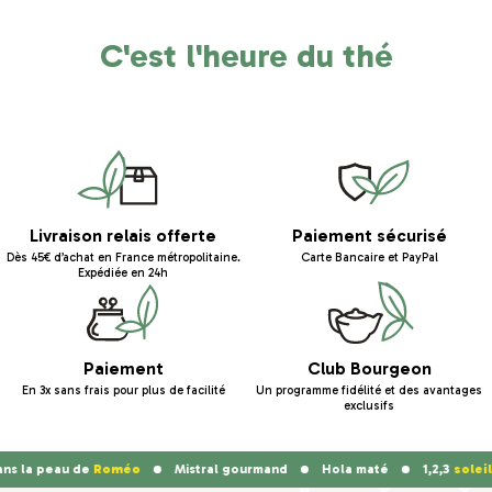
C'est l'heure du thé
Livraison relais offerte
Paiement sécurisé
Dès 45€ d’achat en France métropolitaine.
Carte Bancaire et PayPal
Expédiée en 24h
Paiement
Club Bourgeon
En 3x sans frais pour plus de facilité
Un programme fidélité et des avantages
exclusifs
la peau de
Roméo
Mistral gourmand
Hola maté
1,2,3
soleil