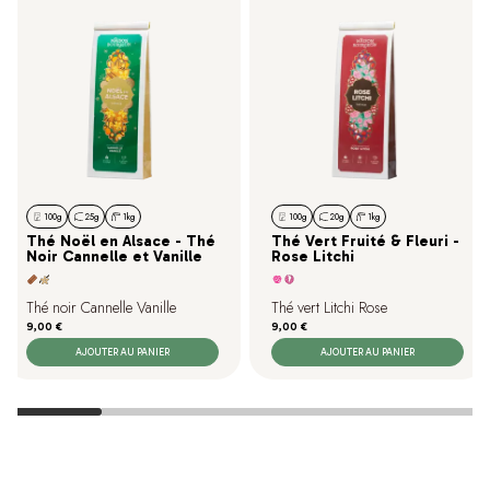
100g
25g
1kg
100g
20g
1kg
Thé Noël en Alsace - Thé
Thé Vert Fruité & Fleuri -
Noir Cannelle et Vanille
Rose Litchi
Thé noir Cannelle Vanille
Thé vert Litchi Rose
Prix
Prix
9,00 €
9,00 €
AJOUTER AU PANIER
AJOUTER AU PANIER