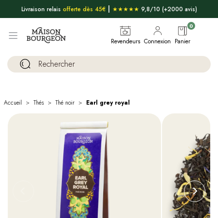
|
Livraison relais
offerte dès 45€
★★★★★
9,8/10 (+2000 avis)
0
Revendeurs
Connexion
Panier
Accueil
Thés
Thé noir
Earl grey royal