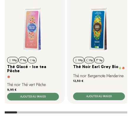
100g
1kg
6g
100g
25g
1kg
Thé Glacé - Ice tea
Thé Noir Earl Grey Bio
Pêche
Thé noir Bergamote Mandarine
Prix
12,50 €
Thé noir Thé vert Pêche
Prix
9,95 €
AJOUTER AU PANIER
AJOUTER AU PANIER