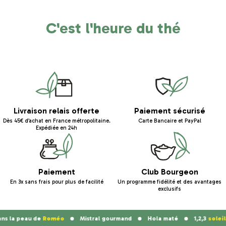
C'est l'heure du thé
Livraison relais offerte
Paiement sécurisé
Dès 45€ d’achat en France métropolitaine.
Carte Bancaire et PayPal
Expédiée en 24h
Paiement
Club Bourgeon
En 3x sans frais pour plus de facilité
Un programme fidélité et des avantages
exclusifs
la peau de
Roméo
Mistral gourmand
Hola maté
1,2,3
soleil