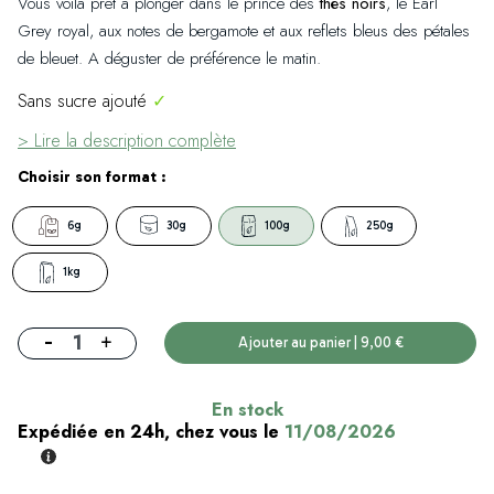
Vous voilà prêt à plonger dans le prince des
thés noirs
, le Earl
Grey royal, aux notes de bergamote et aux reflets bleus des pétales
de bleuet. A déguster de préférence le matin.
Sans sucre ajouté
✓
> Lire la description complète
Choisir son format :
6g
30g
100g
250g
1kg
-
+
Ajouter au panier | 9,00 €
En stock
Expédiée en 24h, chez vous le
11/08/2026