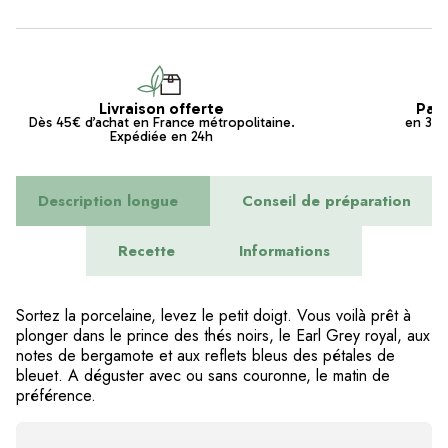
Livraison offerte
Pai
Dès 45€ d’achat en France métropolitaine.
en 3x s
Expédiée en 24h
Description longue
Conseil de préparation
Recette
Informations
Sortez la porcelaine, levez le petit doigt. Vous voilà prêt à
plonger dans le prince des
thés noirs
, le Earl Grey royal, aux
notes de bergamote et aux reflets bleus des pétales de
bleuet. A déguster avec ou sans couronne, le matin de
préférence.