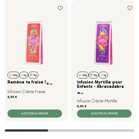
100g
6g
1kg
100g
1kg
6g
Ramène ta fraise !
Infusion Myrtille pour
Enfants - Abracadabra
Infusion Crème Fraise
Prix
8,95 €
Infusion Crème Myrtille
Prix
8,95 €
AJOUTER AU PANIER
AJOUTER AU PANIER