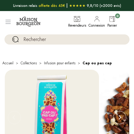
|
Livraison relais
offerte dès 45€
★★★★★
9,8/10 (+2000 avis)
0
Revendeurs
Connexion
Panier
Accueil
Collections
Infusion pour enfants
Cap ou pas cap