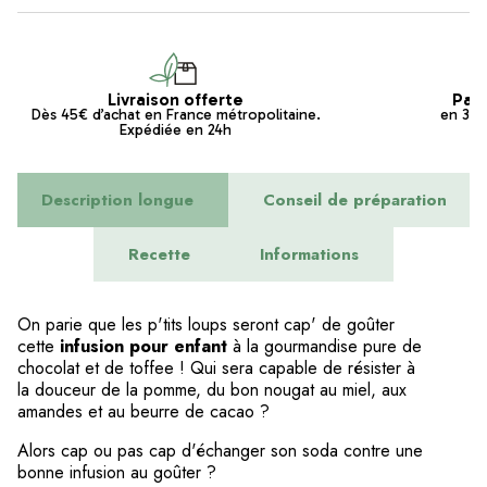
Livraison offerte
Pai
Dès 45€ d’achat en France métropolitaine.
en 3x s
Expédiée en 24h
Description longue
Conseil de préparation
Recette
Informations
On parie que les p'tits loups seront cap' de goûter
cette
infusion pour enfant
à la gourmandise pure de
chocolat et de toffee ! Qui sera capable de résister à
la douceur de la pomme, du bon nougat au miel, aux
amandes et au beurre de cacao ?
Alors cap ou pas cap d'échanger son soda contre une
bonne
infusion
au goûter ?