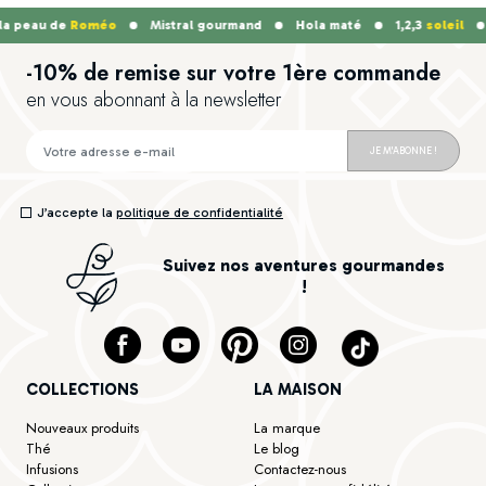
 peau de
Roméo
Mistral gourmand
Hola maté
1,2,3
soleil
-10% de remise sur votre 1ère commande
en vous abonnant à la newsletter
JE M'ABONNE !
J’accepte la
politique de confidentialité
Suivez nos aventures gourmandes
!
COLLECTIONS
LA MAISON
Nouveaux produits
La marque
Thé
Le blog
Infusions
Contactez-nous