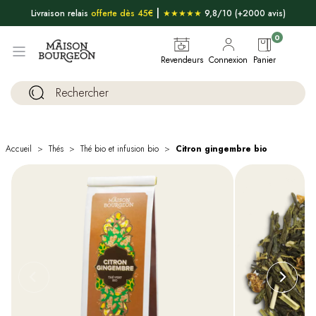
|
Livraison relais
offerte dès 45€
★★★★★
9,8/10 (+2000 avis)
0
Revendeurs
Connexion
Panier
Accueil
Thés
Thé bio et infusion bio
Citron gingembre bio