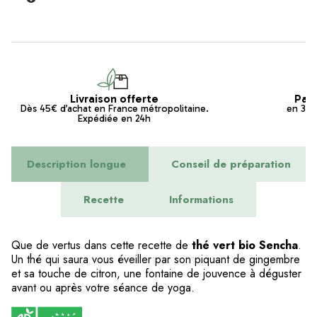
Livraison offerte
Pai
Dès 45€ d’achat en France métropolitaine.
en 3x s
Expédiée en 24h
Description longue
Conseil de préparation
Recette
Informations
Que de vertus dans cette recette de
thé vert bio Sencha
.
Un thé qui saura vous éveiller par son piquant de gingembre
et sa touche de citron, une fontaine de jouvence à déguster
avant ou après votre séance de yoga.