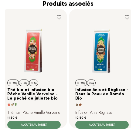
Produits associés
100g
25g
6g
100g
6g
Thé bio et infusion bio
Infusion Anis et Réglisse -
Pêche Vanille Verveine -
Dans la Peau de Roméo
Le péché de juliette bio
Bio
Thé noir Pêche Vanille Verveine
Infusion Anis Réglisse
Prix
Prix
11,50 €
10,50 €
AJOUTER AU PANIER
AJOUTER AU PANIER