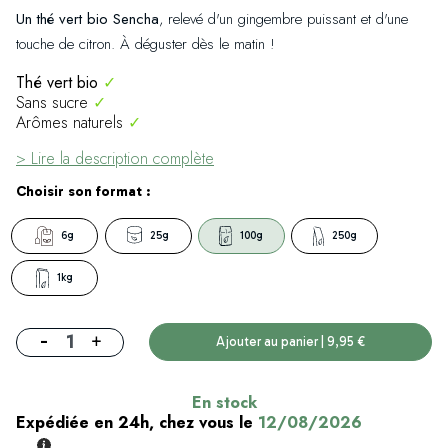
Un thé vert bio Sencha
, relevé d'un gingembre puissant et d'une
touche de citron. À déguster dès le matin !
Thé vert bio
✓
Sans sucre
✓
Arômes naturels
✓
> Lire la description complète
Choisir son format :
6g
25g
100g
250g
1kg
-
+
Ajouter au panier | 9,95 €
En stock
Expédiée en 24h, chez vous le
12/08/2026