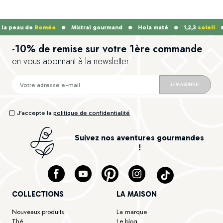
a peau de
Roméo
Mistral gourmand
Hola maté
1,2,3
soleil
-10% de remise sur votre 1ère commande
en vous abonnant à la newsletter
JE M'ABONNE !
J’accepte la
politique de confidentialité
Suivez nos aventures gourmandes
!
COLLECTIONS
LA MAISON
Nouveaux produits
La marque
Thé
Le blog