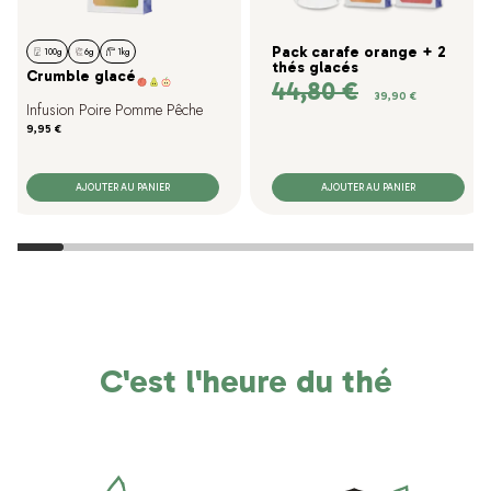
Pack carafe orange + 2
100g
6g
1kg
thés glacés
Crumble glacé
44,80 €
Prix de base
Prix
39,90 €
Infusion Poire Pomme Pêche
Prix
9,95 €
AJOUTER AU PANIER
AJOUTER AU PANIER
C'est l'heure du thé