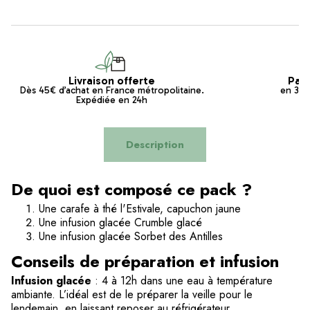
Livraison offerte
Pai
Dès 45€ d’achat en France métropolitaine.
en 3x s
Expédiée en 24h
Description
De quoi est composé ce pack ?
Une carafe à thé l'Estivale, capuchon jaune
Une infusion glacée Crumble glacé
Une infusion glacée Sorbet des Antilles
Conseils de p
réparation et infusion
Infusion glacée
: 4 à 12h dans une eau à température
ambiante. L’idéal est de le préparer la veille pour le
lendemain, en laissant reposer au réfrigérateur.