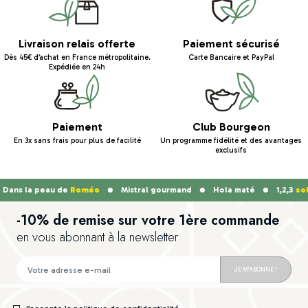
Livraison relais offerte
Paiement sécurisé
Dès 45€ d’achat en France métropolitaine.
Carte Bancaire et PayPal
Expédiée en 24h
Paiement
Club Bourgeon
En 3x sans frais pour plus de facilité
Un programme fidélité et des avantages
exclusifs
s la peau de
Roméo
Mistral gourmand
Hola maté
1,2,3
soleil
-10% de remise sur votre 1ère commande
en vous abonnant à la newsletter
JE M'ABONNE !