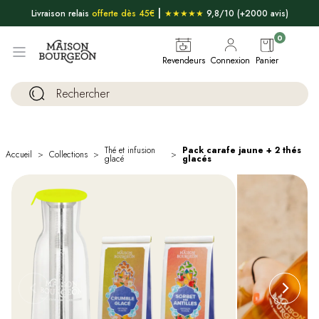
|
Livraison relais
offerte dès 45€
★★★★★
9,8/10 (+2000 avis)
0
Revendeurs
Connexion
Panier
Thé et infusion
Pack carafe jaune + 2 thés
Accueil
Collections
glacé
glacés