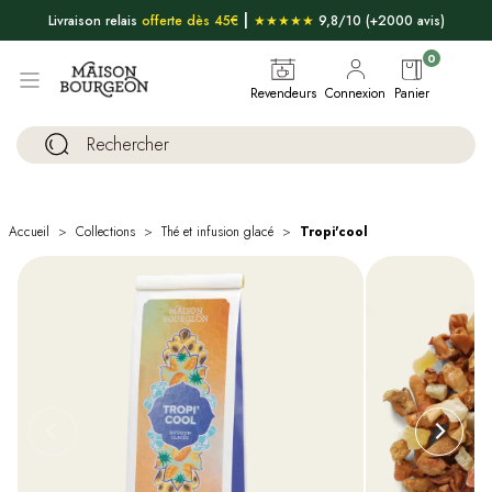
|
Livraison relais
offerte dès 45€
★★★★★
9,8/10 (+2000 avis)
0
Revendeurs
Connexion
Panier
Accueil
Collections
Thé et infusion glacé
Tropi'cool