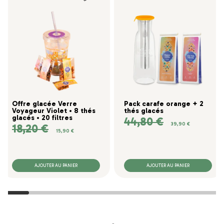
Offre glacée Verre
Pack carafe orange + 2
Voyageur Violet • 8 thés
thés glacés
glacés • 20 filtres
44,80 €
Prix de base
Prix
39,90 €
18,20 €
Prix de base
Prix
15,90 €
AJOUTER AU PANIER
AJOUTER AU PANIER