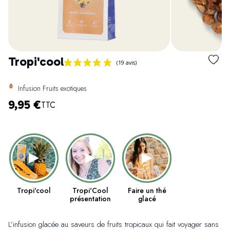
Tropi'cool
Infusion Fruits exotiques
9,95 €
TTC
(19 avis)
Tropi'cool
Tropi'Cool
Faire un thé
présentation
glacé
L’infusion glacée au saveurs de fruits tropicaux qui fait voyager sans