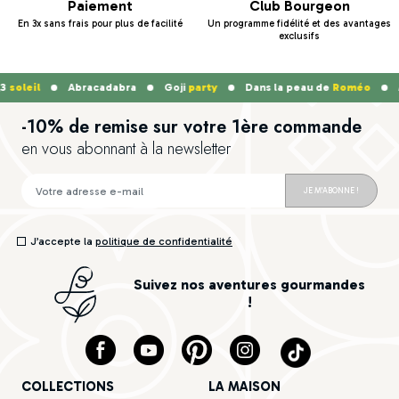
Paiement
Club Bourgeon
En 3x sans frais pour plus de facilité
Un programme fidélité et des avantages
exclusifs
3
soleil
Abracadabra
Goji
party
Dans la peau de
Roméo
M
-10% de remise sur votre 1ère commande
en vous abonnant à la newsletter
JE M'ABONNE !
J’accepte la
politique de confidentialité
Suivez nos aventures gourmandes
!
COLLECTIONS
LA MAISON