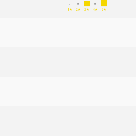
0
0
0
1★
2★
3★
4★
5★