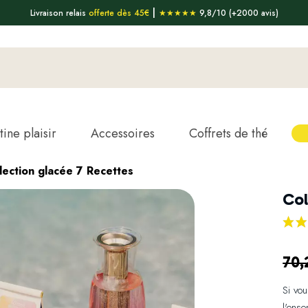
|
Livraison relais
offerte dès 45€
★★★★★
9,8/10 (+2000 avis)
tine plaisir
Accessoires
Coffrets de thé
lection glacée 7 Recettes
Col
70,
Si vou
l'ense