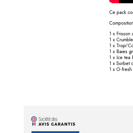
Ce pack con
Composition
1 x Frisso
1 x Crumbl
1 x Tropi'C
1 x Baies g
1 x Ice te
1 x Sorbet 
1 x O-fres