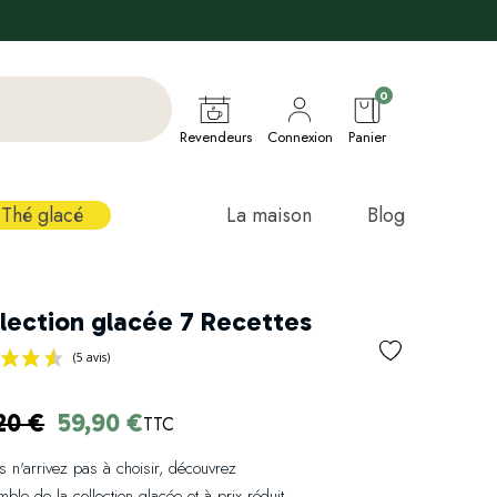
0
Revendeurs
Connexion
Panier
Thé glacé
La maison
Blog
lection glacée 7 Recettes
20 €
59,90 €
TTC
(5 avis)
s n'arrivez pas à choisir, découvrez
mble de la collection glacée et à prix réduit