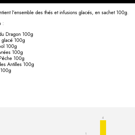
tient l'ensemble des thés et infusions glacés, en sachet 100g.
 :
n du Dragon 100g
e glacé 100g
ool 100g
ivrées 100g
a Pêche 100g
des Antilles 100g
h 100g
4
1