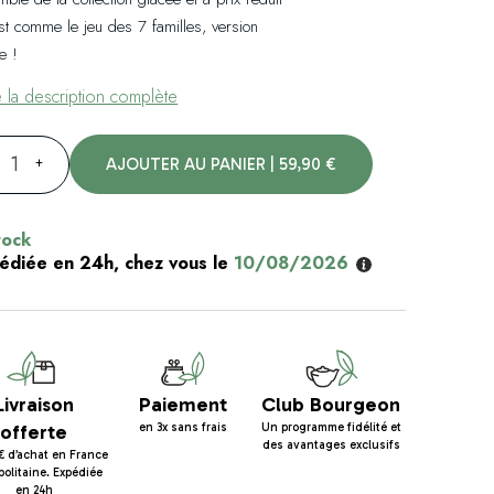
st comme le jeu des 7 familles, version
le !
e la description complète
+
AJOUTER AU PANIER | 59,90 €
tock
édiée en 24h, chez vous le
10/08/2026
Livraison
Paiement
Club Bourgeon
offerte
en 3x sans frais
Un programme fidélité et
des avantages exclusifs
€ d’achat en France
olitaine. Expédiée
en 24h