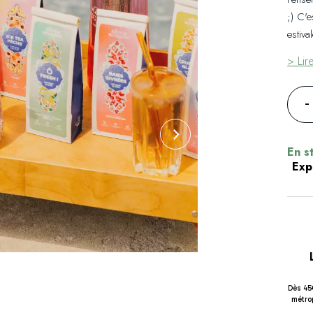
;) C'e
estiva
> Lir
-
En s
Exp
Dès 45
métrop