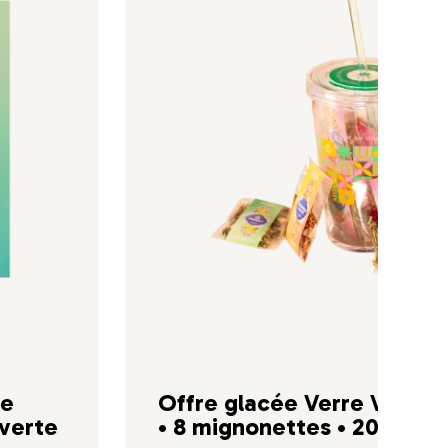
re
Offre glacée Verre Voyage
 verte
• 8 mignonettes • 20 filtre