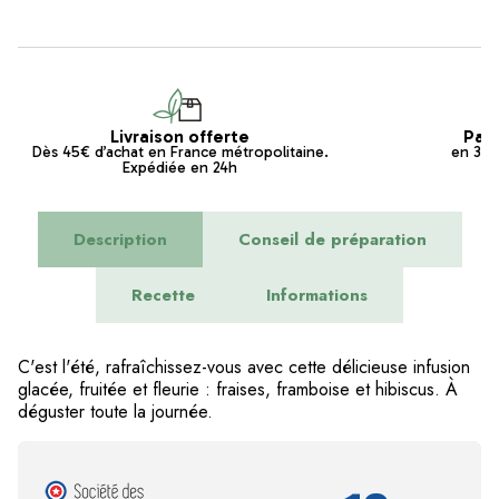
Livraison offerte
Pai
Dès 45€ d’achat en France métropolitaine.
en 3x s
Expédiée en 24h
Description
Conseil de préparation
Recette
Informations
C'est l'été, rafraîchissez-vous avec cette délicieuse infusion
glacée, fruitée et fleurie : fraises, framboise et hibiscus. À
déguster toute la journée.