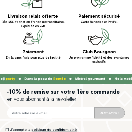
Livraison relais offerte
Paiement sécurisé
Dès 45€ d’achat en France métropolitaine.
Carte Bancaire et PayPal
Expédiée en 24h
Paiement
Club Bourgeon
En 3x sans frais pour plus de facilité
Un programme fidélité et des avantages
exclusifs
ji
party
Dans la peau de
Roméo
Mistral gourmand
Hola maté
-10% de remise sur votre 1ère commande
en vous abonnant à la newsletter
JE M'ABONNE !
J’accepte la
politique de confidentialité