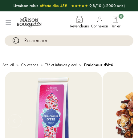
|
Livraison relais
offerte dès 45€
★★★★★
9,8/10 (+2000 avis)
0
Revendeurs
Connexion
Panier
Accueil
Collections
Thé et infusion glacé
Fraicheur d'été