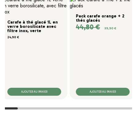
Pack carafe orange + 2
thés glacés
Carafe à thé glacé 1L en
44,80 €
verre borosilicate avec
Prix de base
Prix
39,90 €
filtre inox, verte
Prix
24,90 €
AJOUTER AU PANIER
AJOUTER AU PANIER