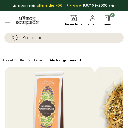
|
Livraison relais
offerte dès 45€
★★★★★
9,8/10 (+2000 avis)
0
Revendeurs
Connexion
Panier
Accueil
Thés
Thé vert
Mistral gourmand