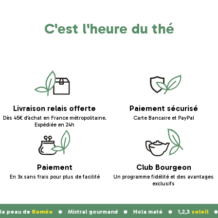
C'est l'heure du thé
Livraison relais offerte
Paiement sécurisé
Dès 45€ d’achat en France métropolitaine.
Carte Bancaire et PayPal
Expédiée en 24h
Paiement
Club Bourgeon
En 3x sans frais pour plus de facilité
Un programme fidélité et des avantages
exclusifs
a peau de
Roméo
Mistral gourmand
Hola maté
1,2,3
soleil