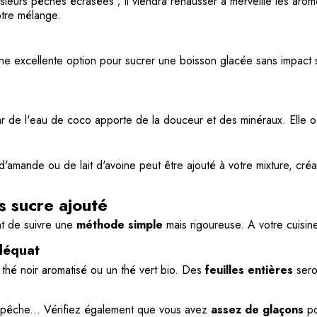
ieurs pêches écrasées ; il viendra rehausser à merveille les arô
otre mélange.
une excellente option pour sucrer une boisson glacée sans impact s
r de l'eau de coco apporte de la douceur et des minéraux. Elle of
amande ou de lait d'avoine peut être ajouté à votre mixture, créan
s sucre ajouté
ent de suivre une
méthode simple
mais rigoureuse. A votre cuisine
adéquat
hé noir aromatisé ou un thé vert bio. Des
feuilles entières
sero
, pêche... Vérifiez également que vous avez
assez de glaçons
po