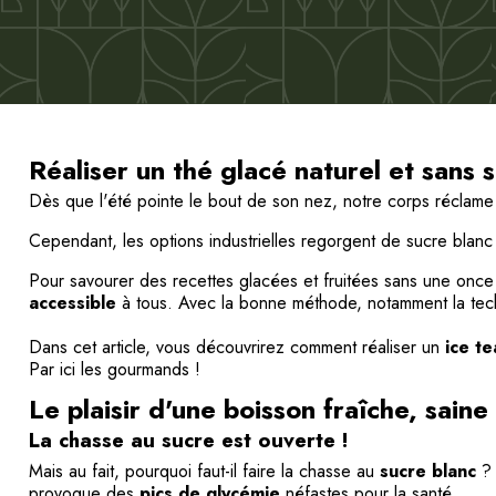
Réaliser un thé glacé naturel et sans
Dès que l'été pointe le bout de son nez, notre corps réclam
Cependant, les options industrielles regorgent de sucre blanc 
Pour savourer des recettes glacées et fruitées sans une once 
accessible
à tous. Avec la bonne méthode, notamment la te
Dans cet article, vous découvrirez comment réaliser un
ice te
Par ici les gourmands !
Le plaisir d'une boisson fraîche, saine
La chasse au sucre est ouverte !
Mais au fait, pourquoi faut-il faire la chasse au
sucre blanc
? 
provoque des
pics de glycémie
néfastes pour la santé.