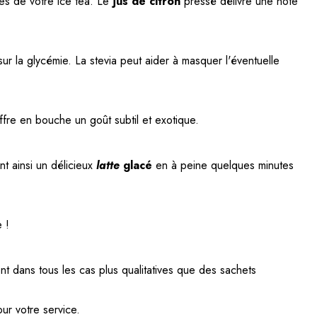
mes de votre ice tea. Le
jus de citron
pressé délivre une note
ur la glycémie. La stevia peut aider à masquer l'éventuelle
fre en bouche un goût subtil et exotique.
t ainsi un délicieux
latte
glacé
en à peine quelques minutes
 !
nt dans tous les cas plus qualitatives que des sachets
ur votre service.