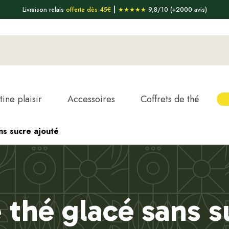
|
Livraison relais
offerte dès 45€
★★★★★
9,8/10 (+2000 avis)
tine plaisir
Accessoires
Coffrets de thé
ns sucre ajouté
 thé glacé sans s