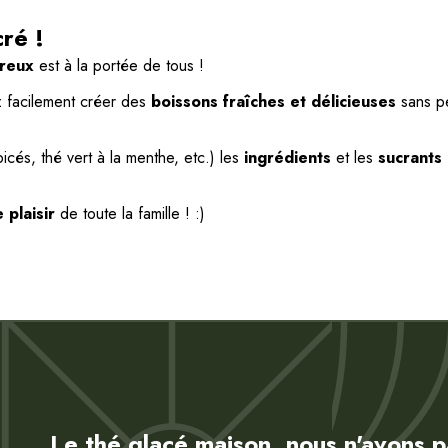
cré !
ureux
est à la portée de tous !
 facilement créer des
boissons fraîches et délicieuses
sans pe
icés, thé vert à la menthe, etc.) les
ingrédients
et les
sucrants 
e plaisir
de toute la famille ! :)
Le thé glacé maison, nous n'avons p