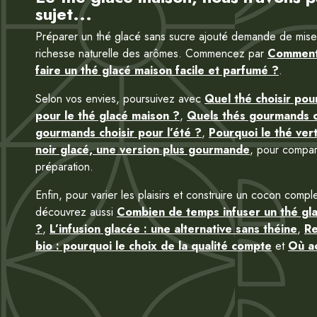
sujet...
Préparer un thé glacé sans sucre ajouté demande de miser sur
richesse naturelle des arômes. Commencez par
Comment 
faire un thé glacé maison facile et parfumé ?
.
Selon vos envies, poursuivez avec
Quel thé choisir pou
pour le thé glacé maison ?
,
Quels thés gourmands c
gourmands choisir pour l’été ?
,
Pourquoi le thé vert
noir glacé, une version plus gourmande
, pour compar
préparation.
Enfin, pour varier les plaisirs et construire un cocon com
découvrez aussi
Combien de temps infuser un thé gl
?
,
L’infusion glacée : une alternative sans théine
,
Re
bio : pourquoi le choix de la qualité compte
et
Où ac