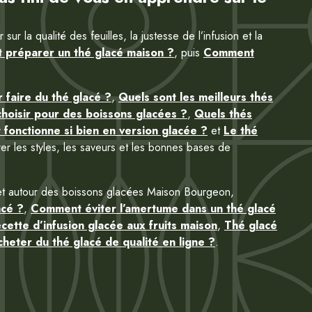
 la qualité des feuilles, la justesse de l’infusion et la
préparer un thé glacé maison ?
, puis
Comment
r faire du thé glacé ?
,
Quels sont les meilleurs thés
hoisir pour des boissons glacées ?
,
Quels thés
 fonctionne si bien en version glacée ?
et
Le thé
er les styles, les saveurs et les bonnes bases de
plet autour des boissons glacées Maison Bourgeon,
acé ?
,
Comment éviter l’amertume dans un thé glacé
cette d’infusion glacée aux fruits maison
,
Thé glacé
heter du thé glacé de qualité en ligne ?
.