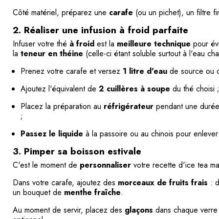
Côté matériel, préparez une
carafe
(ou un pichet), un filtre f
2. Réaliser une infusion à froid parfaite
Infuser votre thé
à froid
est la
meilleure technique
pour évi
la
teneur en théine
(celle-ci étant soluble surtout à l'eau ch
Prenez votre carafe et versez
1 litre d'eau
de source ou d'
Ajoutez l'équivalent de
2 cuillères à soupe
du thé choisi 
Placez la préparation au
réfrigérateur
pendant une duré
;
Passez le liquide
à la passoire ou au chinois pour enlever 
3. Pimper sa boisson estivale
C'est le moment de
personnaliser
votre recette d'ice tea ma
Dans votre carafe, ajoutez des
morceaux de fruits frais
: d
un bouquet de
menthe fraîche
.
Au moment de servir, placez des
glaçons
dans chaque verre p